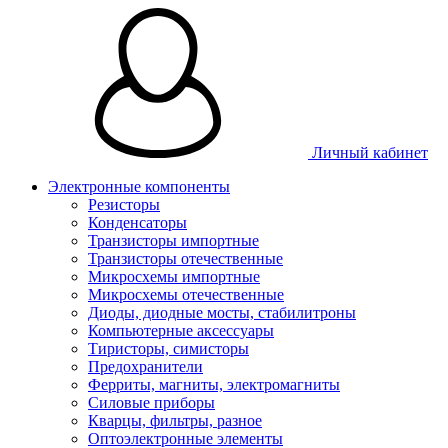
Личный кабинет
Электронные компоненты
Резисторы
Конденсаторы
Транзисторы импортные
Транзисторы отечественные
Микросхемы импортные
Микросхемы отечественные
Диоды, диодные мосты, стабилитроны
Компьютерные аксессуары
Тиристоры, симисторы
Предохранители
Ферриты, магниты, электромагниты
Силовые приборы
Кварцы, фильтры, разное
Оптоэлектронные элементы