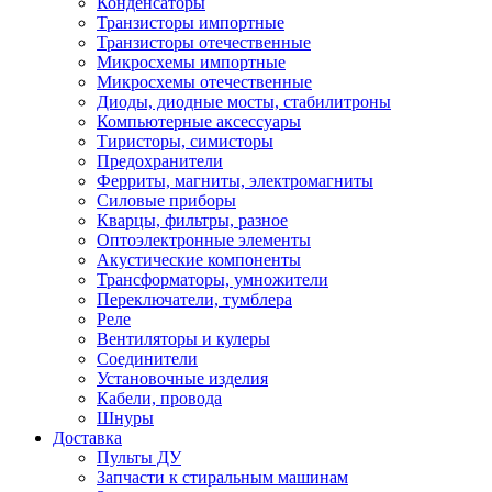
Конденсаторы
Транзисторы импортные
Транзисторы отечественные
Микросхемы импортные
Микросхемы отечественные
Диоды, диодные мосты, стабилитроны
Компьютерные аксессуары
Тиристоры, симисторы
Предохранители
Ферриты, магниты, электромагниты
Силовые приборы
Кварцы, фильтры, разное
Оптоэлектронные элементы
Акустические компоненты
Трансформаторы, умножители
Переключатели, тумблера
Реле
Вентиляторы и кулеры
Соединители
Установочные изделия
Кабели, провода
Шнуры
Доставка
Пульты ДУ
Запчасти к стиральным машинам