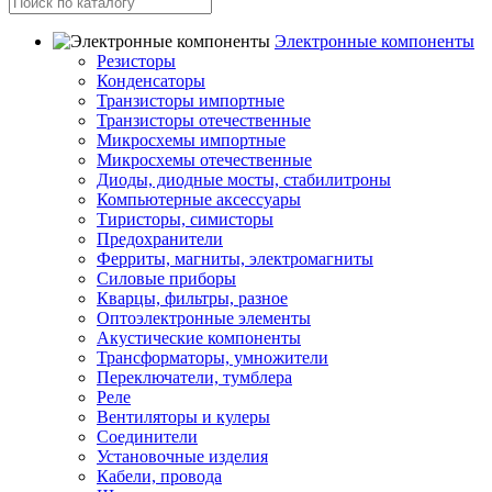
Электронные компоненты
Резисторы
Конденсаторы
Транзисторы импортные
Транзисторы отечественные
Микросхемы импортные
Микросхемы отечественные
Диоды, диодные мосты, стабилитроны
Компьютерные аксессуары
Тиристоры, симисторы
Предохранители
Ферриты, магниты, электромагниты
Силовые приборы
Кварцы, фильтры, разное
Оптоэлектронные элементы
Акустические компоненты
Трансформаторы, умножители
Переключатели, тумблера
Реле
Вентиляторы и кулеры
Соединители
Установочные изделия
Кабели, провода