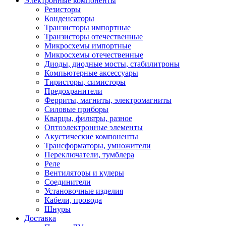
Электронные компоненты
Резисторы
Конденсаторы
Транзисторы импортные
Транзисторы отечественные
Микросхемы импортные
Микросхемы отечественные
Диоды, диодные мосты, стабилитроны
Компьютерные аксессуары
Тиристоры, симисторы
Предохранители
Ферриты, магниты, электромагниты
Силовые приборы
Кварцы, фильтры, разное
Оптоэлектронные элементы
Акустические компоненты
Трансформаторы, умножители
Переключатели, тумблера
Реле
Вентиляторы и кулеры
Соединители
Установочные изделия
Кабели, провода
Шнуры
Доставка