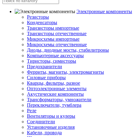
Электронные компоненты
Резисторы
Конденсаторы
Транзисторы импортные
Транзисторы отечественные
Микросхемы импортные
Микросхемы отечественные
Диоды, диодные мосты, стабилитроны
Компьютерные аксессуары
Тиристоры, симисторы
Предохранители
Ферриты, магниты, электромагниты
Силовые приборы
Кварцы, фильтры, разное
Оптоэлектронные элементы
Акустические компоненты
Трансформаторы, умножители
Переключатели, тумблера
Реле
Вентиляторы и кулеры
Соединители
Установочные изделия
Кабели, провода