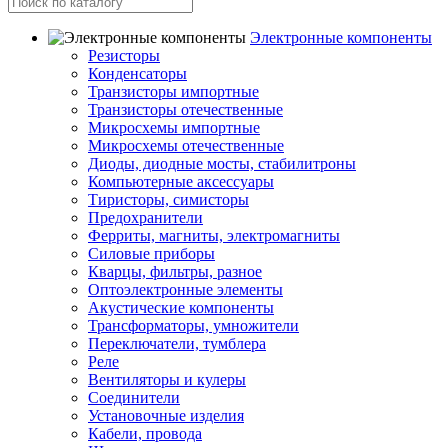
Электронные компоненты
Резисторы
Конденсаторы
Транзисторы импортные
Транзисторы отечественные
Микросхемы импортные
Микросхемы отечественные
Диоды, диодные мосты, стабилитроны
Компьютерные аксессуары
Тиристоры, симисторы
Предохранители
Ферриты, магниты, электромагниты
Силовые приборы
Кварцы, фильтры, разное
Оптоэлектронные элементы
Акустические компоненты
Трансформаторы, умножители
Переключатели, тумблера
Реле
Вентиляторы и кулеры
Соединители
Установочные изделия
Кабели, провода