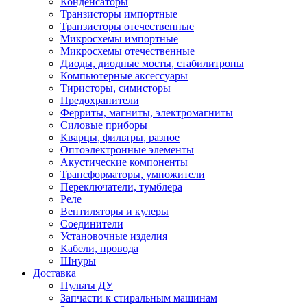
Конденсаторы
Транзисторы импортные
Транзисторы отечественные
Микросхемы импортные
Микросхемы отечественные
Диоды, диодные мосты, стабилитроны
Компьютерные аксессуары
Тиристоры, симисторы
Предохранители
Ферриты, магниты, электромагниты
Силовые приборы
Кварцы, фильтры, разное
Оптоэлектронные элементы
Акустические компоненты
Трансформаторы, умножители
Переключатели, тумблера
Реле
Вентиляторы и кулеры
Соединители
Установочные изделия
Кабели, провода
Шнуры
Доставка
Пульты ДУ
Запчасти к стиральным машинам