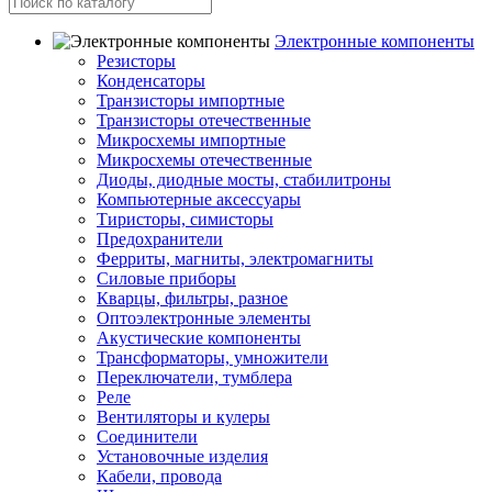
Электронные компоненты
Резисторы
Конденсаторы
Транзисторы импортные
Транзисторы отечественные
Микросхемы импортные
Микросхемы отечественные
Диоды, диодные мосты, стабилитроны
Компьютерные аксессуары
Тиристоры, симисторы
Предохранители
Ферриты, магниты, электромагниты
Силовые приборы
Кварцы, фильтры, разное
Оптоэлектронные элементы
Акустические компоненты
Трансформаторы, умножители
Переключатели, тумблера
Реле
Вентиляторы и кулеры
Соединители
Установочные изделия
Кабели, провода