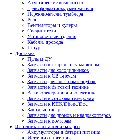
Акустические компоненты
Трансформаторы, умножители
Переключатели, тумблера
Реле
Вентиляторы и кулеры
Соединители
Установочные изделия
Кабели, провода
Шнуры
Доставка
Пульты ДУ
Запчасти к стиральным машинам
Запчасти для холодильников
Запчасти к СВЧ-печам
Запчасти для электромясорубок
Запчасти к бытовой технике
Авто -электроника и -электрика
Запчасти к сотовым телефонам
Запчасти к КПК/iPhone/iPod
Заказные товары
Запчасти для дронов и квадракоптеров
Запчасти к роутерам
Источники питания и батареи
Аккумуляторы и батареи питания
Источники питания