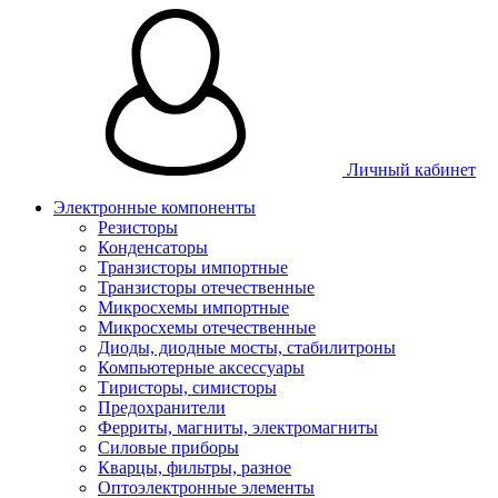
Личный кабинет
Электронные компоненты
Резисторы
Конденсаторы
Транзисторы импортные
Транзисторы отечественные
Микросхемы импортные
Микросхемы отечественные
Диоды, диодные мосты, стабилитроны
Компьютерные аксессуары
Тиристоры, симисторы
Предохранители
Ферриты, магниты, электромагниты
Силовые приборы
Кварцы, фильтры, разное
Оптоэлектронные элементы