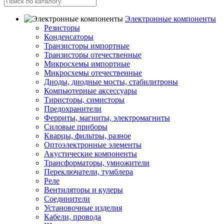
Электронные компоненты
Резисторы
Конденсаторы
Транзисторы импортные
Транзисторы отечественные
Микросхемы импортные
Микросхемы отечественные
Диоды, диодные мосты, стабилитроны
Компьютерные аксессуары
Тиристоры, симисторы
Предохранители
Ферриты, магниты, электромагниты
Силовые приборы
Кварцы, фильтры, разное
Оптоэлектронные элементы
Акустические компоненты
Трансформаторы, умножители
Переключатели, тумблера
Реле
Вентиляторы и кулеры
Соединители
Установочные изделия
Кабели, провода