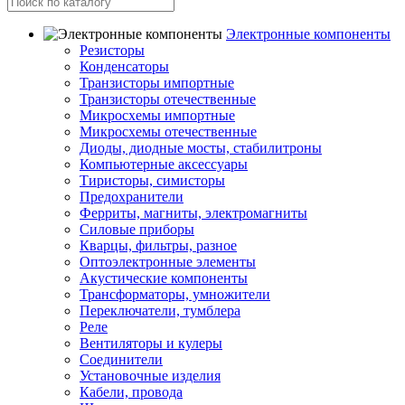
Электронные компоненты
Резисторы
Конденсаторы
Транзисторы импортные
Транзисторы отечественные
Микросхемы импортные
Микросхемы отечественные
Диоды, диодные мосты, стабилитроны
Компьютерные аксессуары
Тиристоры, симисторы
Предохранители
Ферриты, магниты, электромагниты
Силовые приборы
Кварцы, фильтры, разное
Оптоэлектронные элементы
Акустические компоненты
Трансформаторы, умножители
Переключатели, тумблера
Реле
Вентиляторы и кулеры
Соединители
Установочные изделия
Кабели, провода