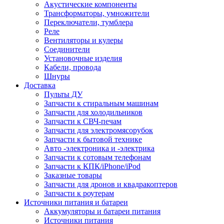
Акустические компоненты
Трансформаторы, умножители
Переключатели, тумблера
Реле
Вентиляторы и кулеры
Соединители
Установочные изделия
Кабели, провода
Шнуры
Доставка
Пульты ДУ
Запчасти к стиральным машинам
Запчасти для холодильников
Запчасти к СВЧ-печам
Запчасти для электромясорубок
Запчасти к бытовой технике
Авто -электроника и -электрика
Запчасти к сотовым телефонам
Запчасти к КПК/iPhone/iPod
Заказные товары
Запчасти для дронов и квадракоптеров
Запчасти к роутерам
Источники питания и батареи
Аккумуляторы и батареи питания
Источники питания