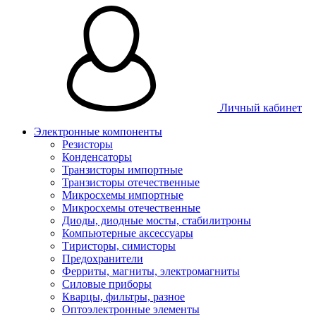
Личный кабинет
Электронные компоненты
Резисторы
Конденсаторы
Транзисторы импортные
Транзисторы отечественные
Микросхемы импортные
Микросхемы отечественные
Диоды, диодные мосты, стабилитроны
Компьютерные аксессуары
Тиристоры, симисторы
Предохранители
Ферриты, магниты, электромагниты
Силовые приборы
Кварцы, фильтры, разное
Оптоэлектронные элементы