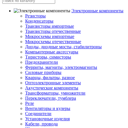
Электронные компоненты
Резисторы
Конденсаторы
Транзисторы импортные
Транзисторы отечественные
Микросхемы импортные
Микросхемы отечественные
Диоды, диодные мосты, стабилитроны
Компьютерные аксессуары
Тиристоры, симисторы
Предохранители
Ферриты, магниты, электромагниты
Силовые приборы
Кварцы, фильтры, разное
Оптоэлектронные элементы
Акустические компоненты
Трансформаторы, умножители
Переключатели, тумблера
Реле
Вентиляторы и кулеры
Соединители
Установочные изделия
Кабели, провода