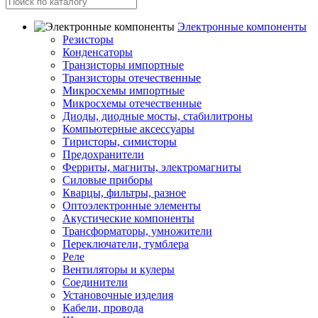
Электронные компоненты
Резисторы
Конденсаторы
Транзисторы импортные
Транзисторы отечественные
Микросхемы импортные
Микросхемы отечественные
Диоды, диодные мосты, стабилитроны
Компьютерные аксессуары
Тиристоры, симисторы
Предохранители
Ферриты, магниты, электромагниты
Силовые приборы
Кварцы, фильтры, разное
Оптоэлектронные элементы
Акустические компоненты
Трансформаторы, умножители
Переключатели, тумблера
Реле
Вентиляторы и кулеры
Соединители
Установочные изделия
Кабели, провода