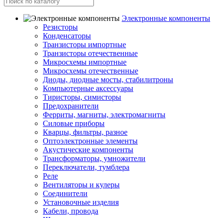
Электронные компоненты
Резисторы
Конденсаторы
Транзисторы импортные
Транзисторы отечественные
Микросхемы импортные
Микросхемы отечественные
Диоды, диодные мосты, стабилитроны
Компьютерные аксессуары
Тиристоры, симисторы
Предохранители
Ферриты, магниты, электромагниты
Силовые приборы
Кварцы, фильтры, разное
Оптоэлектронные элементы
Акустические компоненты
Трансформаторы, умножители
Переключатели, тумблера
Реле
Вентиляторы и кулеры
Соединители
Установочные изделия
Кабели, провода