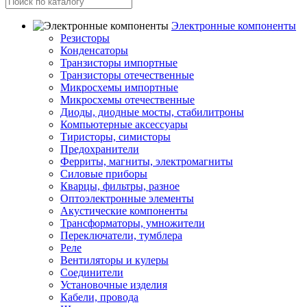
Электронные компоненты
Резисторы
Конденсаторы
Транзисторы импортные
Транзисторы отечественные
Микросхемы импортные
Микросхемы отечественные
Диоды, диодные мосты, стабилитроны
Компьютерные аксессуары
Тиристоры, симисторы
Предохранители
Ферриты, магниты, электромагниты
Силовые приборы
Кварцы, фильтры, разное
Оптоэлектронные элементы
Акустические компоненты
Трансформаторы, умножители
Переключатели, тумблера
Реле
Вентиляторы и кулеры
Соединители
Установочные изделия
Кабели, провода