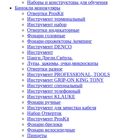
Наборы и конструкторы для обучения
Бинокли,монокуляры
Отвертки ProsKit
Инструмент терминальный
Инструмент набор
Отвертки индикаторные
Фонари головные
Фонари-прожекторы /кемпинг
Инструмент DENCO
Инструмент
Цанги.Дрели.Свёрла.
Лупы, зажимы, очки,микроскопы
Отвертки разное
Инструмент PROFESSIONAL, TOOLS
Инструмент GRIP-ON KING TONY
Инструмент специальный
Инструмент телефонный
Инструмент KLAUKE
Фонари ручные
Инструмент для зачистки кабеля
Набор Отверток
Инструмент ProsKit
Фонари-брелоки
Фонари велосипедные
Пинцеты