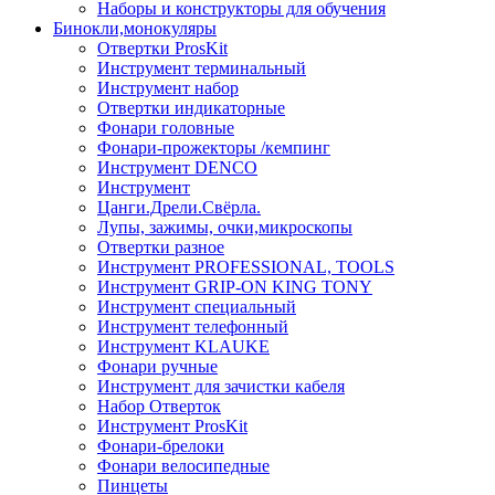
Наборы и конструкторы для обучения
Бинокли,монокуляры
Отвертки ProsKit
Инструмент терминальный
Инструмент набор
Отвертки индикаторные
Фонари головные
Фонари-прожекторы /кемпинг
Инструмент DENCO
Инструмент
Цанги.Дрели.Свёрла.
Лупы, зажимы, очки,микроскопы
Отвертки разное
Инструмент PROFESSIONAL, TOOLS
Инструмент GRIP-ON KING TONY
Инструмент специальный
Инструмент телефонный
Инструмент KLAUKE
Фонари ручные
Инструмент для зачистки кабеля
Набор Отверток
Инструмент ProsKit
Фонари-брелоки
Фонари велосипедные
Пинцеты