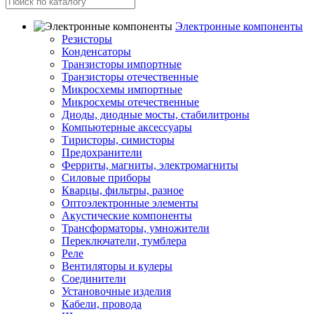
Электронные компоненты
Резисторы
Конденсаторы
Транзисторы импортные
Транзисторы отечественные
Микросхемы импортные
Микросхемы отечественные
Диоды, диодные мосты, стабилитроны
Компьютерные аксессуары
Тиристоры, симисторы
Предохранители
Ферриты, магниты, электромагниты
Силовые приборы
Кварцы, фильтры, разное
Оптоэлектронные элементы
Акустические компоненты
Трансформаторы, умножители
Переключатели, тумблера
Реле
Вентиляторы и кулеры
Соединители
Установочные изделия
Кабели, провода