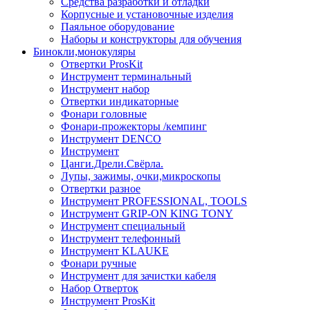
Средства разработки и отладки
Корпусные и установочные изделия
Паяльное оборудование
Наборы и конструкторы для обучения
Бинокли,монокуляры
Отвертки ProsKit
Инструмент терминальный
Инструмент набор
Отвертки индикаторные
Фонари головные
Фонари-прожекторы /кемпинг
Инструмент DENCO
Инструмент
Цанги.Дрели.Свёрла.
Лупы, зажимы, очки,микроскопы
Отвертки разное
Инструмент PROFESSIONAL, TOOLS
Инструмент GRIP-ON KING TONY
Инструмент специальный
Инструмент телефонный
Инструмент KLAUKE
Фонари ручные
Инструмент для зачистки кабеля
Набор Отверток
Инструмент ProsKit