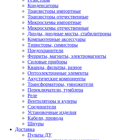
Конденсаторы
Транзисторы импортные
Транзисторы отечественные
Микросхемы импортные
Микросхемы отечественные
Диоды, диодные мосты, стабилитроны
Компьютерные аксессуары
Тиристоры, симисторы
Предохранители
Ферриты, магниты, электромагниты
Силовые приборы
Кварцы, фильтры, разное
Оптоэлектронные элементы
Акустические компоненты
Трансформаторы, умножители
Переключатели, тумблера
Реле
Вентиляторы и кулеры
Соединители
Установочные изделия
Кабели, провода
Шнуры
Доставка
Пульты ДУ