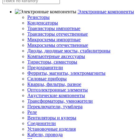
Электронные компоненты
Резисторы
Конденсаторы
Транзисторы импортные
Транзисторы отечественные
Микросхемы импортные
Микросхемы отечественные
Диоды, диодные мосты, стабилитроны
Компьютерные аксессуары
Тиристоры, симисторы
Предохранители
Ферриты, магниты, электромагниты
Силовые приборы
Кварцы, фильтры, разное
Оптоэлектронные элементы
Акустические компоненты
Трансформаторы, умножители
Переключатели, тумблера
Реле
Вентиляторы и кулеры
Соединители
Установочные изделия
Кабели, провода