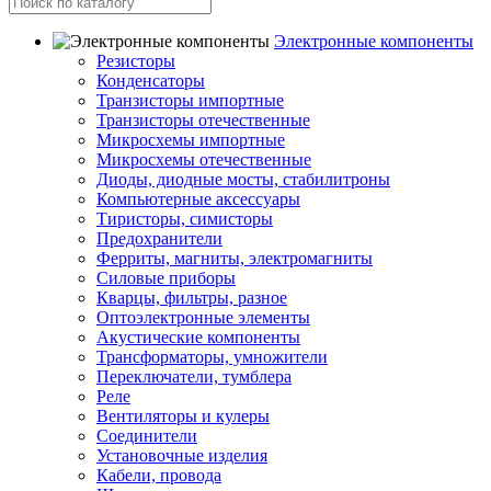
Электронные компоненты
Резисторы
Конденсаторы
Транзисторы импортные
Транзисторы отечественные
Микросхемы импортные
Микросхемы отечественные
Диоды, диодные мосты, стабилитроны
Компьютерные аксессуары
Тиристоры, симисторы
Предохранители
Ферриты, магниты, электромагниты
Силовые приборы
Кварцы, фильтры, разное
Оптоэлектронные элементы
Акустические компоненты
Трансформаторы, умножители
Переключатели, тумблера
Реле
Вентиляторы и кулеры
Соединители
Установочные изделия
Кабели, провода