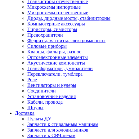
Транзисторы отечественные
Микросхемы импортные
Микросхемы отечественные
Диоды, диодные мосты, стабилитроны
Компьютерные аксессуары
Тиристоры, симисторы
Предохранители
Ферриты, магниты, электромагниты
Силовые приборы
Кварцы, фильтры, разное
Оптоэлектронные элементы
Акустические компоненты
Трансформаторы, умножители
Переключатели, тумблера
Реле
Вентиляторы и кулеры
Соединители
Установочные изделия
Кабели, провода
Шнуры
Доставка
Пульты ДУ
Запчасти к стиральным машинам
Запчасти для холодильников
Запчасти к СВЧ-печам