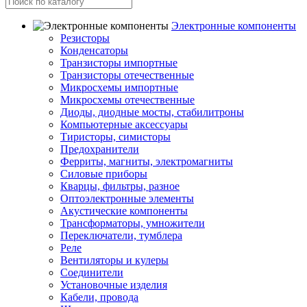
Электронные компоненты
Резисторы
Конденсаторы
Транзисторы импортные
Транзисторы отечественные
Микросхемы импортные
Микросхемы отечественные
Диоды, диодные мосты, стабилитроны
Компьютерные аксессуары
Тиристоры, симисторы
Предохранители
Ферриты, магниты, электромагниты
Силовые приборы
Кварцы, фильтры, разное
Оптоэлектронные элементы
Акустические компоненты
Трансформаторы, умножители
Переключатели, тумблера
Реле
Вентиляторы и кулеры
Соединители
Установочные изделия
Кабели, провода