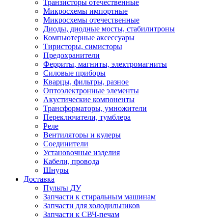
Транзисторы отечественные
Микросхемы импортные
Микросхемы отечественные
Диоды, диодные мосты, стабилитроны
Компьютерные аксессуары
Тиристоры, симисторы
Предохранители
Ферриты, магниты, электромагниты
Силовые приборы
Кварцы, фильтры, разное
Оптоэлектронные элементы
Акустические компоненты
Трансформаторы, умножители
Переключатели, тумблера
Реле
Вентиляторы и кулеры
Соединители
Установочные изделия
Кабели, провода
Шнуры
Доставка
Пульты ДУ
Запчасти к стиральным машинам
Запчасти для холодильников
Запчасти к СВЧ-печам