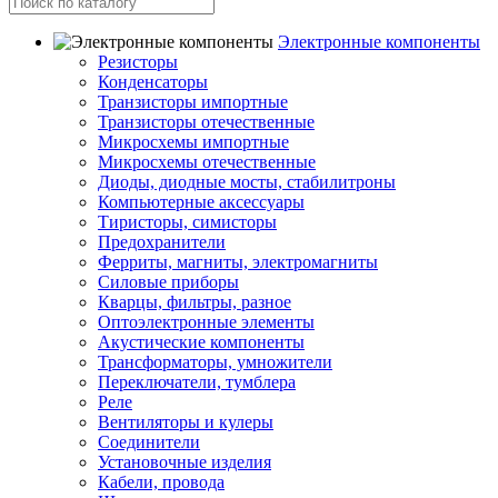
Электронные компоненты
Резисторы
Конденсаторы
Транзисторы импортные
Транзисторы отечественные
Микросхемы импортные
Микросхемы отечественные
Диоды, диодные мосты, стабилитроны
Компьютерные аксессуары
Тиристоры, симисторы
Предохранители
Ферриты, магниты, электромагниты
Силовые приборы
Кварцы, фильтры, разное
Оптоэлектронные элементы
Акустические компоненты
Трансформаторы, умножители
Переключатели, тумблера
Реле
Вентиляторы и кулеры
Соединители
Установочные изделия
Кабели, провода