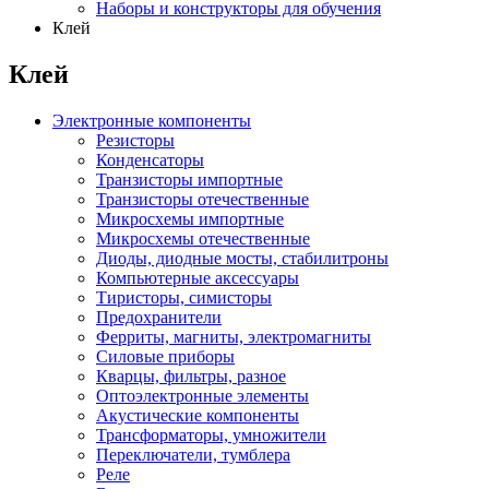
Наборы и конструкторы для обучения
Клей
Клей
Электронные компоненты
Резисторы
Конденсаторы
Транзисторы импортные
Транзисторы отечественные
Микросхемы импортные
Микросхемы отечественные
Диоды, диодные мосты, стабилитроны
Компьютерные аксессуары
Тиристоры, симисторы
Предохранители
Ферриты, магниты, электромагниты
Силовые приборы
Кварцы, фильтры, разное
Оптоэлектронные элементы
Акустические компоненты
Трансформаторы, умножители
Переключатели, тумблера
Реле