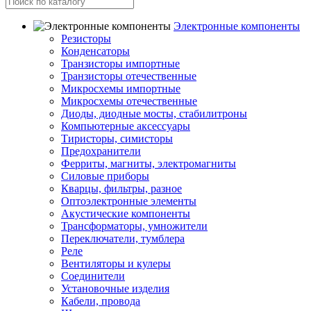
Электронные компоненты
Резисторы
Конденсаторы
Транзисторы импортные
Транзисторы отечественные
Микросхемы импортные
Микросхемы отечественные
Диоды, диодные мосты, стабилитроны
Компьютерные аксессуары
Тиристоры, симисторы
Предохранители
Ферриты, магниты, электромагниты
Силовые приборы
Кварцы, фильтры, разное
Оптоэлектронные элементы
Акустические компоненты
Трансформаторы, умножители
Переключатели, тумблера
Реле
Вентиляторы и кулеры
Соединители
Установочные изделия
Кабели, провода