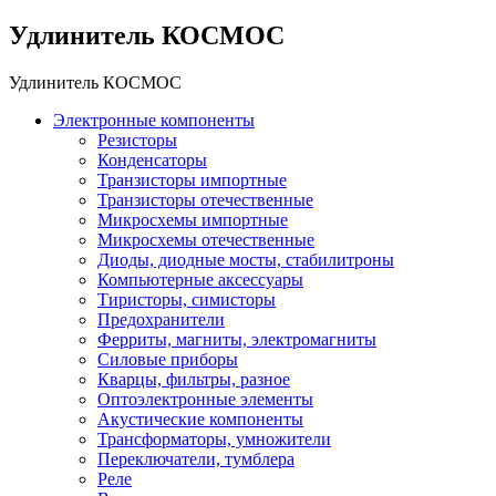
Удлинитель КОСМОС
Удлинитель КОСМОС
Электронные компоненты
Резисторы
Конденсаторы
Транзисторы импортные
Транзисторы отечественные
Микросхемы импортные
Микросхемы отечественные
Диоды, диодные мосты, стабилитроны
Компьютерные аксессуары
Тиристоры, симисторы
Предохранители
Ферриты, магниты, электромагниты
Силовые приборы
Кварцы, фильтры, разное
Оптоэлектронные элементы
Акустические компоненты
Трансформаторы, умножители
Переключатели, тумблера
Реле