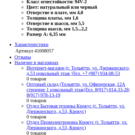
Класс огнестойкости: 94V-2
Цвет: натуральный или черный
Отверстие в плате, мм 4,0
Толщина платы, мм 1,6
Отверстие в шасси, мм 5,5
Толщина шасси, мм 1,5...2,2
Размер A: 6,35 мм
Характеристики
Артикул
41008057
Отзывы
Наличие в магазинах
Интернет-магазин (г. Тольятти, ул. Дзержинского,
д.53 цокольный этаж )
Тел. +7 (987) 934-08-53
0 товаров
Оптовый склад (Тольятти, ул. Офицерская, 12А
строение 1 цокольный этаж)
Тел. 8(917) 014-33-28;
8(917) 978-13-19
0 товаров
Отдел Бытовая техника Крокус (г. Тольятти, ул.
Дзержинского, д.53, Крокус)
0 товаров
Отдел Промэлектроника Крокус (г. Тольятти, ул.
Дзержинского, д.53, Крокус)
0 товаров