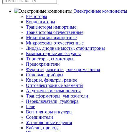
Электронные компоненты
Резисторы
Конденсаторы
Транзисторы импортные
Транзисторы отечественные
Микросхемы импортные
Микросхемы отечественные
Диоды, диодные мосты, стабилитроны
Компьютерные аксессуары
Тиристоры, симисторы
Предохранители
Ферриты, магниты, электромагниты
Силовые приборы
Кварцы, фильтры, разное
Оптоэлектронные элементы
Акустические компоненты
Трансформаторы, умножители
Переключатели, тумблера
Реле
Вентиляторы и кулеры
Соединители
Установочные изделия
Кабели, провода