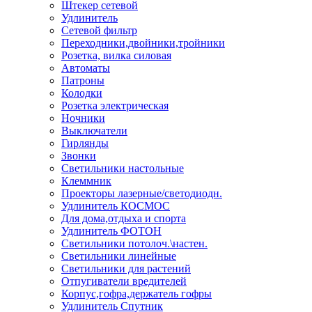
Штекер сетевой
Удлинитель
Сетевой фильтр
Переходники,двойники,тройники
Розетка, вилка силовая
Автоматы
Патроны
Колодки
Розетка электрическая
Ночники
Выключатели
Гирлянды
Звонки
Светильники настольные
Клеммник
Проекторы лазерные/светодиодн.
Удлинитель КОСМОС
Для дома,отдыха и спорта
Удлинитель ФОТОН
Светильники потолоч.\настен.
Светильники линейные
Светильники для растений
Отпугиватели вредителей
Корпус,гофра,держатель гофры
Удлинитель Спутник