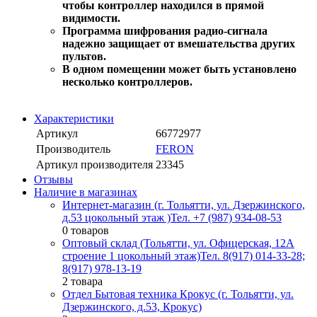
чтобы контроллер находился в прямой
видимости.
Программа шифрования радио-сигнала
надежно защищает от вмешательства других
пультов.
В одном помещении может быть установлено
несколько контроллеров.
Характеристики
Артикул
66772977
Производитель
FERON
Артикул производителя
23345
Отзывы
Наличие в магазинах
Интернет-магазин (г. Тольятти, ул. Дзержинского,
д.53 цокольный этаж )
Тел. +7 (987) 934-08-53
0 товаров
Оптовый склад (Тольятти, ул. Офицерская, 12А
строение 1 цокольный этаж)
Тел. 8(917) 014-33-28;
8(917) 978-13-19
2 товара
Отдел Бытовая техника Крокус (г. Тольятти, ул.
Дзержинского, д.53, Крокус)