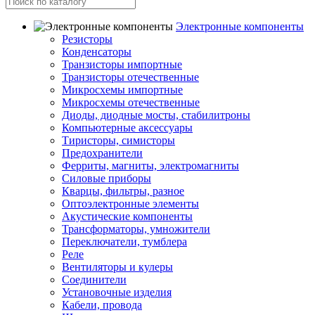
Электронные компоненты
Резисторы
Конденсаторы
Транзисторы импортные
Транзисторы отечественные
Микросхемы импортные
Микросхемы отечественные
Диоды, диодные мосты, стабилитроны
Компьютерные аксессуары
Тиристоры, симисторы
Предохранители
Ферриты, магниты, электромагниты
Силовые приборы
Кварцы, фильтры, разное
Оптоэлектронные элементы
Акустические компоненты
Трансформаторы, умножители
Переключатели, тумблера
Реле
Вентиляторы и кулеры
Соединители
Установочные изделия
Кабели, провода