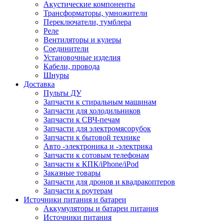
Акустические компоненты
Трансформаторы, умножители
Переключатели, тумблера
Реле
Вентиляторы и кулеры
Соединители
Установочные изделия
Кабели, провода
Шнуры
Доставка
Пульты ДУ
Запчасти к стиральным машинам
Запчасти для холодильников
Запчасти к СВЧ-печам
Запчасти для электромясорубок
Запчасти к бытовой технике
Авто -электроника и -электрика
Запчасти к сотовым телефонам
Запчасти к КПК/iPhone/iPod
Заказные товары
Запчасти для дронов и квадракоптеров
Запчасти к роутерам
Источники питания и батареи
Аккумуляторы и батареи питания
Источники питания