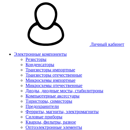
Личный кабинет
Электронные компоненты
Резисторы
Конденсаторы
Транзисторы импортные
Транзисторы отечественные
Микросхемы импортные
Микросхемы отечественные
Диоды, диодные мосты, стабилитроны
Компьютерные аксессуары
Тиристоры, симисторы
Предохранители
Ферриты, магниты, электромагниты
Силовые приборы
Кварцы, фильтры, разное
Оптоэлектронные элементы