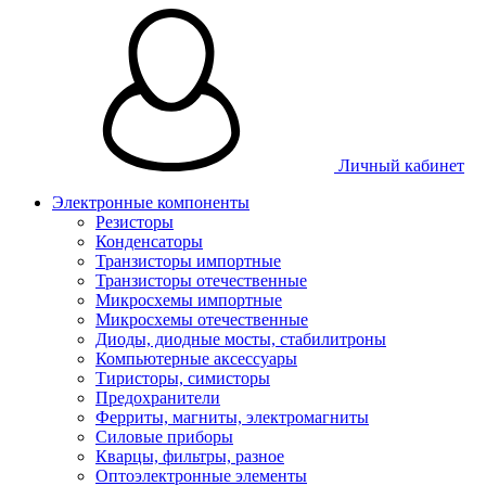
Личный кабинет
Электронные компоненты
Резисторы
Конденсаторы
Транзисторы импортные
Транзисторы отечественные
Микросхемы импортные
Микросхемы отечественные
Диоды, диодные мосты, стабилитроны
Компьютерные аксессуары
Тиристоры, симисторы
Предохранители
Ферриты, магниты, электромагниты
Силовые приборы
Кварцы, фильтры, разное
Оптоэлектронные элементы