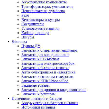
Акустические компоненты
Трансформаторы, умножители
Переключатели, тумблера
Реле
Вентиляторы и кулеры
Соединители
Установочные изделия
Кабели, провода
Шнуры
Доставка
Пульты ДУ
Запчасти к стиральным машинам
Запчасти для холодильников
Запчасти к СВЧ-печам
Запчасти для электромясорубок
Запчасти к бытовой технике
Авто -электроника и -электрика
Запчасти к сотовым телефонам
Запчасти к КПК/iPhone/iPod
Заказные товары
Запчасти для дронов и квадракоптеров
Запчасти к роутерам
Источники питания и батареи
Аккумуляторы и батареи питания
Источники питания