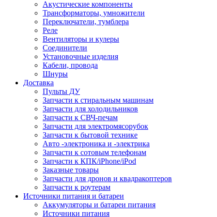
Акустические компоненты
Трансформаторы, умножители
Переключатели, тумблера
Реле
Вентиляторы и кулеры
Соединители
Установочные изделия
Кабели, провода
Шнуры
Доставка
Пульты ДУ
Запчасти к стиральным машинам
Запчасти для холодильников
Запчасти к СВЧ-печам
Запчасти для электромясорубок
Запчасти к бытовой технике
Авто -электроника и -электрика
Запчасти к сотовым телефонам
Запчасти к КПК/iPhone/iPod
Заказные товары
Запчасти для дронов и квадракоптеров
Запчасти к роутерам
Источники питания и батареи
Аккумуляторы и батареи питания
Источники питания