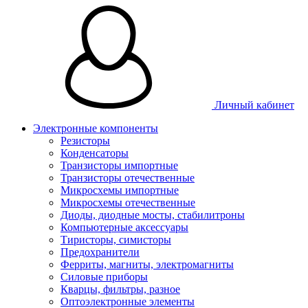
Личный кабинет
Электронные компоненты
Резисторы
Конденсаторы
Транзисторы импортные
Транзисторы отечественные
Микросхемы импортные
Микросхемы отечественные
Диоды, диодные мосты, стабилитроны
Компьютерные аксессуары
Тиристоры, симисторы
Предохранители
Ферриты, магниты, электромагниты
Силовые приборы
Кварцы, фильтры, разное
Оптоэлектронные элементы