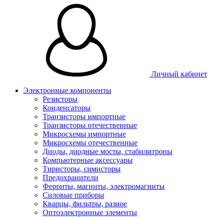
Личный кабинет
Электронные компоненты
Резисторы
Конденсаторы
Транзисторы импортные
Транзисторы отечественные
Микросхемы импортные
Микросхемы отечественные
Диоды, диодные мосты, стабилитроны
Компьютерные аксессуары
Тиристоры, симисторы
Предохранители
Ферриты, магниты, электромагниты
Силовые приборы
Кварцы, фильтры, разное
Оптоэлектронные элементы