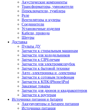
Акустические компоненты
Трансформаторы, умножители
Переключатели, тумблера
Реле
Вентиляторы и кулеры
Соединители
Установочные изделия
Кабели, провода
Шнуры
Доставка
Пульты ДУ
Запчасти к стиральным машинам
Запчасти для холодильников
Запчасти к СВЧ-печам
Запчасти для электромясорубок
Запчасти к бытовой технике
Авто -электроника и -электрика
Запчасти к сотовым телефонам
Запчасти к КПК/iPhone/iPod
Заказные товары
Запчасти для дронов и квадракоптеров
Запчасти к роутерам
Источники питания и батареи
Аккумуляторы и батареи питания
Источники питания