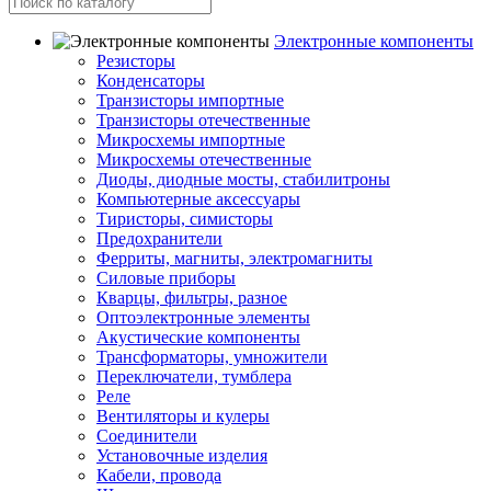
Электронные компоненты
Резисторы
Конденсаторы
Транзисторы импортные
Транзисторы отечественные
Микросхемы импортные
Микросхемы отечественные
Диоды, диодные мосты, стабилитроны
Компьютерные аксессуары
Тиристоры, симисторы
Предохранители
Ферриты, магниты, электромагниты
Силовые приборы
Кварцы, фильтры, разное
Оптоэлектронные элементы
Акустические компоненты
Трансформаторы, умножители
Переключатели, тумблера
Реле
Вентиляторы и кулеры
Соединители
Установочные изделия
Кабели, провода