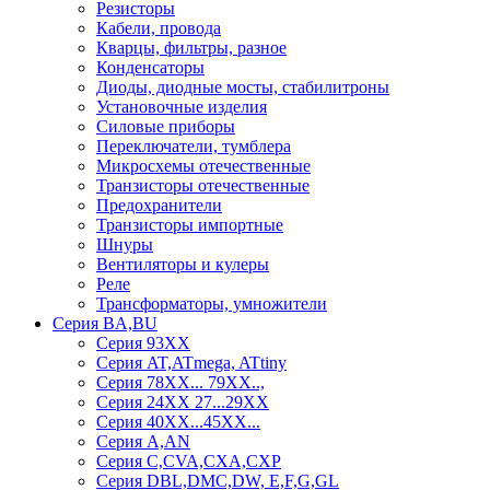
Резисторы
Кабели, провода
Кварцы, фильтры, разное
Конденсаторы
Диоды, диодные мосты, стабилитроны
Установочные изделия
Силовые приборы
Переключатели, тумблера
Микросхемы отечественные
Транзисторы отечественные
Предохранители
Транзисторы импортные
Шнуры
Вентиляторы и кулеры
Реле
Трансформаторы, умножители
Серия BA,BU
Серия 93ХХ
Серия AT,ATmega, ATtiny
Серия 78ХХ... 79XX..,
Серия 24ХХ 27...29ХХ
Серия 40ХХ...45ХХ...
Серия A,AN
Серия C,CVA,CXA,CXP
Серия DBL,DMC,DW, E,F,G,GL