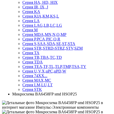
Серия HA, HD, HIX
Серия IR, IX, J
Серия KA
Серия KIA,KM,KS,L
Серия LA
Серия LAG,LB,LC,LG
Серия M
Серия MDA,MN,N,O,MP
Серия P,PCA,PIC,Q,R
Серия S,SAA,SDA,SE,ST,STA
Серия STR,STRD-STRZ,STV,SZM
Серия TA
Серия TB,TBA,TC,TD
Серия TDA
Серия TEA,TF,TL,TLP,TMP,TSA,TY
Серия U,V,X,uPC,uPD,W
Серия 74ХХ...
Серия MAX,MC
Серия LM,LU,LT
Серия STK
Микросхема BA6458FP smd HSOP25