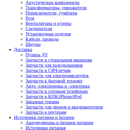
Акустические компоненты
Трансформаторы, умножители
Переключатели, тумблера
Реле
Вентиляторы и кулеры
Соединители
Установочные изделия
Кабели, провода
Шнуры
Доставка
Пульты ДУ
Запчасти к стиральным машинам
Запчасти для холодильников
Запчасти к СВЧ-печам
Запчасти для электромясорубок
Запчасти к бытовой технике
Авто -электроника и -электрика
Запчасти к сотовым телефонам
Запчасти к КПК/iPhone/iPod
Заказные товары
Запчасти для дронов и квадракоптеров
Запчасти к роутерам
Источники питания и батареи
Аккумуляторы и батареи питания
Источники питания