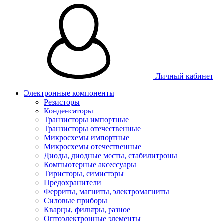
Личный кабинет
Электронные компоненты
Резисторы
Конденсаторы
Транзисторы импортные
Транзисторы отечественные
Микросхемы импортные
Микросхемы отечественные
Диоды, диодные мосты, стабилитроны
Компьютерные аксессуары
Тиристоры, симисторы
Предохранители
Ферриты, магниты, электромагниты
Силовые приборы
Кварцы, фильтры, разное
Оптоэлектронные элементы