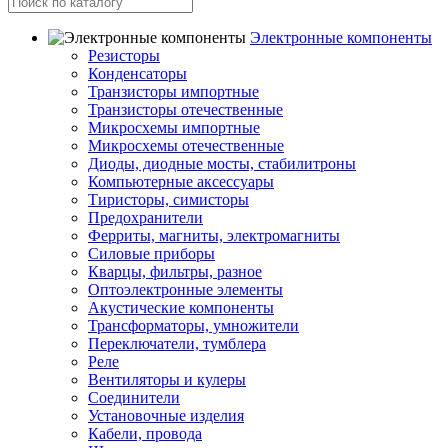
Электронные компоненты
Резисторы
Конденсаторы
Транзисторы импортные
Транзисторы отечественные
Микросхемы импортные
Микросхемы отечественные
Диоды, диодные мосты, стабилитроны
Компьютерные аксессуары
Тиристоры, симисторы
Предохранители
Ферриты, магниты, электромагниты
Силовые приборы
Кварцы, фильтры, разное
Оптоэлектронные элементы
Акустические компоненты
Трансформаторы, умножители
Переключатели, тумблера
Реле
Вентиляторы и кулеры
Соединители
Установочные изделия
Кабели, провода