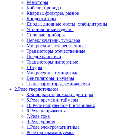
Резисторы
Кабели, провода
Кварцы, фильтры, разное
Конденсаторы
Диоды, диодные мосты, стабилитроны
Установочные изделия
Силовые приборы
Переключатели, тумблера
Микросхемы отечественные
Транзисторы отечественные
Предохранители
Транзисторы импортные
Шнуры
Микросхемы импортные
Вентиляторы и кулеры
Трансформаторы, умножители
2.Реле твердотельное
3.Колодки,подложки,радиаторы
5.Реле времени, таймеры
10.Реле импульсное(бистабильно
6.Реле напряжения
7.Реле тока
9.Реле уровня
1.Реле электромагнитные
Реле программируемое