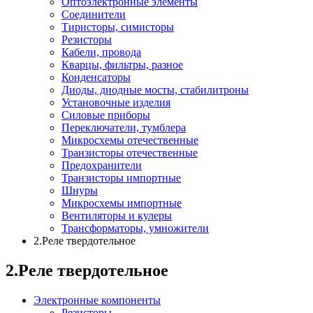
Оптоэлектронные элементы
Соединители
Тиристоры, симисторы
Резисторы
Кабели, провода
Кварцы, фильтры, разное
Конденсаторы
Диоды, диодные мосты, стабилитроны
Установочные изделия
Силовые приборы
Переключатели, тумблера
Микросхемы отечественные
Транзисторы отечественные
Предохранители
Транзисторы импортные
Шнуры
Микросхемы импортные
Вентиляторы и кулеры
Трансформаторы, умножители
2.Реле твердотельное
2.Реле твердотельное
Электронные компоненты
Резисторы