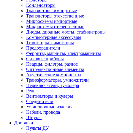
Конденсаторы
Транзисторы импортные
Транзисторы отечественные
Микросхемы импортные
Микросхемы отечественные
Диоды, диодные мосты, стабилитроны
Компьютерные аксессуары
Тиристоры, симисторы
Предохранители
Ферриты, магниты, электромагниты
Силовые приборы
Кварцы, фильтры, разное
Оптоэлектронные элементы
Акустические компоненты
Трансформаторы, умножители
Переключатели, тумблера
Реле
Вентиляторы и кулеры
Соединители
Установочные изделия
Кабели, провода
Шнуры
Доставка
Пульты ДУ