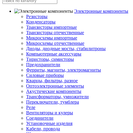
Электронные компоненты
Резисторы
Конденсаторы
Транзисторы импортные
Транзисторы отечественные
Микросхемы импортные
Микросхемы отечественные
Диоды, диодные мосты, стабилитроны
Компьютерные аксессуары
Тиристоры, симисторы
Предохранители
Ферриты, магниты, электромагниты
Силовые приборы
Кварцы, фильтры, разное
Оптоэлектронные элементы
Акустические компоненты
Трансформаторы, умножители
Переключатели, тумблера
Реле
Вентиляторы и кулеры
Соединители
Установочные изделия
Кабели, провода