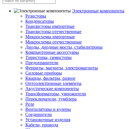
Электронные компоненты
Резисторы
Конденсаторы
Транзисторы импортные
Транзисторы отечественные
Микросхемы импортные
Микросхемы отечественные
Диоды, диодные мосты, стабилитроны
Компьютерные аксессуары
Тиристоры, симисторы
Предохранители
Ферриты, магниты, электромагниты
Силовые приборы
Кварцы, фильтры, разное
Оптоэлектронные элементы
Акустические компоненты
Трансформаторы, умножители
Переключатели, тумблера
Реле
Вентиляторы и кулеры
Соединители
Установочные изделия
Кабели, провода