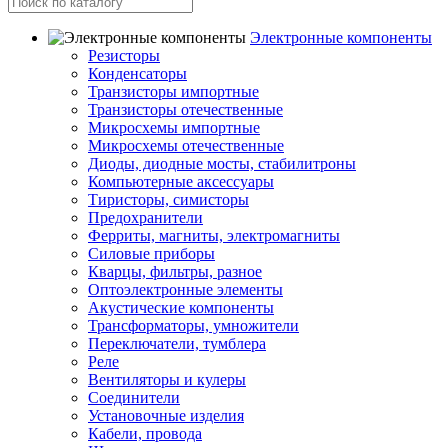
Электронные компоненты
Резисторы
Конденсаторы
Транзисторы импортные
Транзисторы отечественные
Микросхемы импортные
Микросхемы отечественные
Диоды, диодные мосты, стабилитроны
Компьютерные аксессуары
Тиристоры, симисторы
Предохранители
Ферриты, магниты, электромагниты
Силовые приборы
Кварцы, фильтры, разное
Оптоэлектронные элементы
Акустические компоненты
Трансформаторы, умножители
Переключатели, тумблера
Реле
Вентиляторы и кулеры
Соединители
Установочные изделия
Кабели, провода