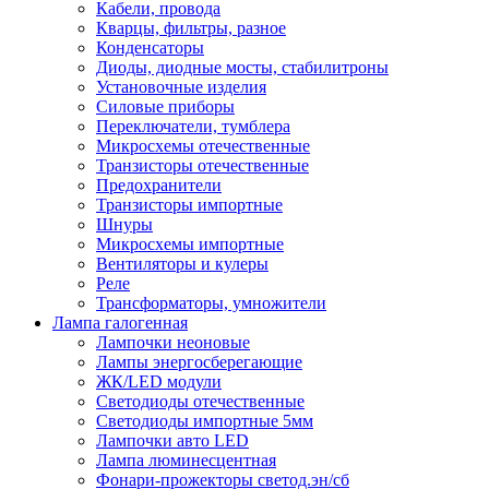
Кабели, провода
Кварцы, фильтры, разное
Конденсаторы
Диоды, диодные мосты, стабилитроны
Установочные изделия
Силовые приборы
Переключатели, тумблера
Микросхемы отечественные
Транзисторы отечественные
Предохранители
Транзисторы импортные
Шнуры
Микросхемы импортные
Вентиляторы и кулеры
Реле
Трансформаторы, умножители
Лампа галогенная
Лампочки неоновые
Лампы энергосберегающие
ЖК/LED модули
Светодиоды отечественные
Светодиоды импортные 5мм
Лампочки авто LED
Лампа люминесцентная
Фонари-прожекторы светод.эн/сб