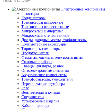
Электронные компоненты
Резисторы
Конденсаторы
Транзисторы импортные
Транзисторы отечественные
Микросхемы импортные
Микросхемы отечественные
Диоды, диодные мосты, стабилитроны
Компьютерные аксессуары
Тиристоры, симисторы
Предохранители
Ферриты, магниты, электромагниты
Силовые приборы
Кварцы, фильтры, разное
Оптоэлектронные элементы
Акустические компоненты
Трансформаторы, умножители
Переключатели, тумблера
Реле
Вентиляторы и кулеры
Соединители
Установочные изделия
Кабели, провода