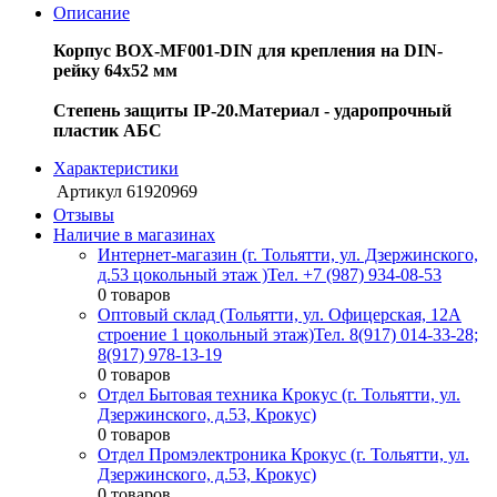
Описание
Корпус BOX-MF001-DIN для крепления на DIN-
рейку 64х52 мм
Степень защиты IP-20.Материал - ударопрочный
пластик AБC
Характеристики
Артикул
61920969
Отзывы
Наличие в магазинах
Интернет-магазин (г. Тольятти, ул. Дзержинского,
д.53 цокольный этаж )
Тел. +7 (987) 934-08-53
0 товаров
Оптовый склад (Тольятти, ул. Офицерская, 12А
строение 1 цокольный этаж)
Тел. 8(917) 014-33-28;
8(917) 978-13-19
0 товаров
Отдел Бытовая техника Крокус (г. Тольятти, ул.
Дзержинского, д.53, Крокус)
0 товаров
Отдел Промэлектроника Крокус (г. Тольятти, ул.
Дзержинского, д.53, Крокус)
0 товаров