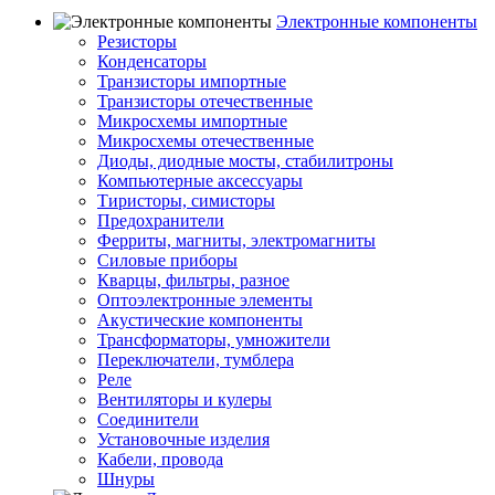
Электронные компоненты
Резисторы
Конденсаторы
Транзисторы импортные
Транзисторы отечественные
Микросхемы импортные
Микросхемы отечественные
Диоды, диодные мосты, стабилитроны
Компьютерные аксессуары
Тиристоры, симисторы
Предохранители
Ферриты, магниты, электромагниты
Силовые приборы
Кварцы, фильтры, разное
Оптоэлектронные элементы
Акустические компоненты
Трансформаторы, умножители
Переключатели, тумблера
Реле
Вентиляторы и кулеры
Соединители
Установочные изделия
Кабели, провода
Шнуры