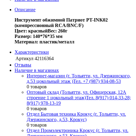
Описание
Инструмент обжимной Патриот PT-INK02
(компрессионный RCA/BNC/F)
Цвет:
красный
Вес:
260г
Размер:
140*76*35 мм
Материал:
пластик/металл
Характеристики
Артикул
42116364
Отзывы
Наличие в магазинах
Интернет-магазин (г. Тольятти, ул. Дзержинского,
д.53 цокольный этаж )
Тел. +7 (987) 934-08-53
0 товаров
Оптовый склад (Тольятти, ул. Офицерская, 12А
строение 1 цокольный этаж)
Тел. 8(917) 014-33-28;
8(917) 978-13-19
0 товаров
Отдел Бытовая техника Крокус (г. Тольятти, ул.
Дзержинского, д.53, Крокус)
0 товаров
Отдел Промэлектроника Крокус (г. Тольятти, ул.
Дзержинского, д.53, Крокус)