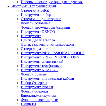
Наборы и конструкторы для обучения
Инструмент терминальный
Отвертки ProsKit
Инструмент набор
Отвертки индикаторные
Фонари головные
Фонари-прожекторы /кемпинг
Инструмент DENCO
Инструмент
Цанги.Дрели.Свёрла.
Лупы, зажимы, очки,микроскопы
Отвертки разное
Инструмент PROFESSIONAL, TOOLS
Инструмент GRIP-ON KING TONY
Инструмент специальный
Инструмент телефонный
Инструмент KLAUKE
Фонари ручные
Инструмент для зачистки кабеля
Набор Отверток
Инструмент ProsKit
Фонари-брелоки
Бинокли,монокуляры
Фонари велосипедные
Пинцеты