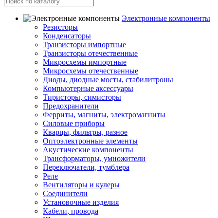
Электронные компоненты
Резисторы
Конденсаторы
Транзисторы импортные
Транзисторы отечественные
Микросхемы импортные
Микросхемы отечественные
Диоды, диодные мосты, стабилитроны
Компьютерные аксессуары
Тиристоры, симисторы
Предохранители
Ферриты, магниты, электромагниты
Силовые приборы
Кварцы, фильтры, разное
Оптоэлектронные элементы
Акустические компоненты
Трансформаторы, умножители
Переключатели, тумблера
Реле
Вентиляторы и кулеры
Соединители
Установочные изделия
Кабели, провода