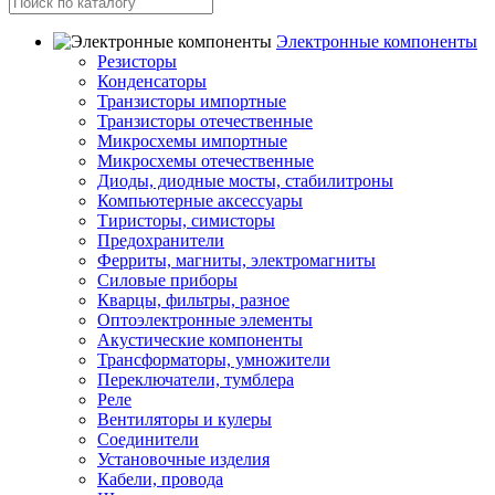
Электронные компоненты
Резисторы
Конденсаторы
Транзисторы импортные
Транзисторы отечественные
Микросхемы импортные
Микросхемы отечественные
Диоды, диодные мосты, стабилитроны
Компьютерные аксессуары
Тиристоры, симисторы
Предохранители
Ферриты, магниты, электромагниты
Силовые приборы
Кварцы, фильтры, разное
Оптоэлектронные элементы
Акустические компоненты
Трансформаторы, умножители
Переключатели, тумблера
Реле
Вентиляторы и кулеры
Соединители
Установочные изделия
Кабели, провода