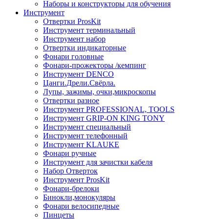
Наборы и конструкторы для обучения
Инструмент
Отвертки ProsKit
Инструмент терминальный
Инструмент набор
Отвертки индикаторные
Фонари головные
Фонари-прожекторы /кемпинг
Инструмент DENCO
Цанги.Дрели.Свёрла.
Лупы, зажимы, очки,микроскопы
Отвертки разное
Инструмент PROFESSIONAL, TOOLS
Инструмент GRIP-ON KING TONY
Инструмент специальный
Инструмент телефонный
Инструмент KLAUKE
Фонари ручные
Инструмент для зачистки кабеля
Набор Отверток
Инструмент ProsKit
Фонари-брелоки
Бинокли,монокуляры
Фонари велосипедные
Пинцеты