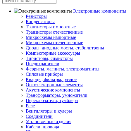
Электронные компоненты
Резисторы
Конденсаторы
Транзисторы импортные
Транзисторы отечественные
Микросхемы импортные
Микросхемы отечественные
Диоды, диодные мосты, стабилитроны
Компьютерные аксессуары
Тиристоры, симисторы
Предохранители
Ферриты, магниты, электромагниты
Силовые приборы
Кварцы, фильтры, разное
Оптоэлектронные элементы
Акустические компоненты
Трансформаторы, умножители
Переключатели, тумблера
Реле
Вентиляторы и кулеры
Соединители
Установочные изделия
Кабели, провода